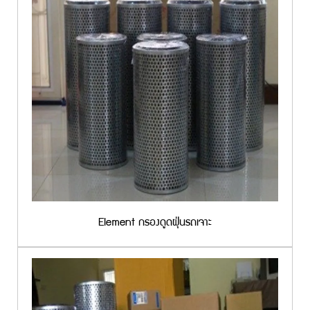
Element กรองดูดฝุ่นรถเจาะ